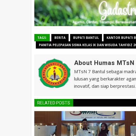
TAGS:
BERITA
BUPATI BANTUL
KANTOR BUPATI 
PANITIA PELEPASAN SISWA KELAS IX DAN WISUDA TAHFIDZ 2
About Humas MTsN 
MTsN 7 Bantul sebagai madras
lulusan yang berkarakter agam
inovatif, dan siap berprestasi.
RELATED POSTS