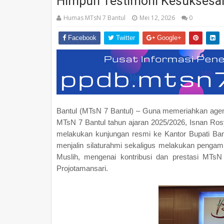
Himpun Testimoni Kesuksesa
Humas MTsN 7 Bantul
Mei 12, 2026
0
Facebook
Twitter
Google+
Bantul (MTsN 7 Bantul) – Guna memeriahkan agend
MTsN 7 Bantul tahun ajaran 2025/2026, Isnan Rosyid
melakukan kunjungan resmi ke Kantor Bupati Bant
menjalin silaturahmi sekaligus melakukan pengamb
Muslih, mengenai kontribusi dan prestasi MTs
Projotamansari.