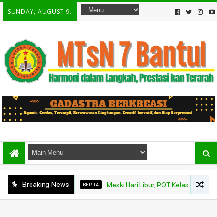
SUNDAY, AUGUST 9.
Breaking News
BERITA
Meski Hari Libur, POT Kelas VIII B MTsN