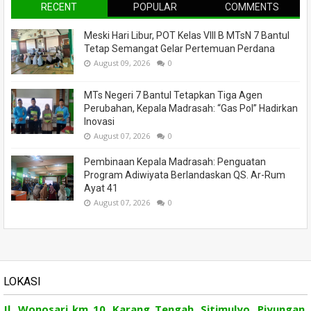
RECENT
POPULAR
COMMENTS
Meski Hari Libur, POT Kelas VIII B MTsN 7 Bantul
Tetap Semangat Gelar Pertemuan Perdana
August 09, 2026
0
MTs Negeri 7 Bantul Tetapkan Tiga Agen
Perubahan, Kepala Madrasah: “Gas Pol” Hadirkan
Inovasi
August 07, 2026
0
Pembinaan Kepala Madrasah: Penguatan
Program Adiwiyata Berlandaskan QS. Ar-Rum
Ayat 41
August 07, 2026
0
LOKASI
Jl. Wonosari km 10, Karang Tengah, Sitimulyo, Piyungan,