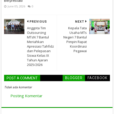
Berprestasi
June 05, 2026
0
PREVIOUS
NEXT
Anggota Tim
Kepala Tata
Outsourcing
Usaha MTs
MTsN 7 Bantul
Negeri 7 Bantul
Meriahkan
Pimpin Rapat
Apresiasi Tahfidz
Koordinasi
dan Pelepasan
Pegawai
Siswa Kelas IX
Tahun Ajaran
2025/2026
BLOGGER
FACEBOOK
POST A COMMENT
Tidak ada komentar
Posting Komentar