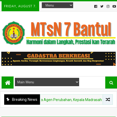
FRIDAY, AUGUST 7.
Breaking News
antul Tetapkan Tiga Agen Perubahan, Kepala Madrasah: “Gas Pol” Hadi