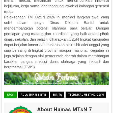
meraih medali, melainkan untuk menumbuhkan nilai-nilai
kejujuran, kerja sama, dan tanggung jawab di kalangan generasi
muda.
Pelaksanaan TM O2SN 2026 ini menjadi langkah awal yang
solid dalam upaya Dinas Dikpora Bantul untuk
mengembangkan potensi olahraga para pelajar. Dengan
persiapan yang matang dan koordinasi yang baik antara pihak
dinas, sekolah, dan pelatih, diharapkan O2SN tingkat kabupaten
dapat berjalan lancar dan melahirkan bibit-bibit atlet unggul yang
siap bersaing di tingkat provinsi maupun nasional. Kegiatan ini
juga sejalan dengan visi pemerintah daerah dalam membangun
karakter bangsa melalui dunia olahraga yang inklusif dan
berprestasi.(DWS)
TAGS:
AULA SMP N 1 JETIS
BERITA
TECHNICAL MEETING O2SN
About Humas MTsN 7