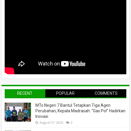
RECENT
POPULAR
COMMENTS
MTs Negeri 7 Bantul Tetapkan Tiga Agen
Perubahan, Kepala Madrasah: “Gas Pol” Hadirkan
Inovasi
August 07, 2026
0