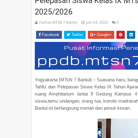
Pelepasan Siswa Kelas IX MTs
2025/2026
Humas MTsN 7 Bantul
Juni 04, 2026
0
Facebook
Twitter
Google+
Yogyakarta (MTsN 7 Bantul) – Suasana haru, ba
Tahfiz dan Pelepasan Siswa Kelas IX Tahun Ajara
ruang Amphitarium lantai 9 Gedung Kampus 4 U
siswa,tamu undangan, orang tua, komite madrasah
Bantul ini berlangsung meriah dan penuh kesan.