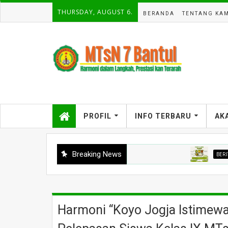
THURSDAY, AUGUST 6.
BERANDA
TENTANG KAM
PROFIL
INFO TERBARU
AK
Breaking News
BERITA
Men
Harmoni “Koyo Jogja Istimew