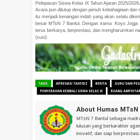
Pelepasan Siswa Kelas IX Tahun Ajaran 2025/2026
Acara pun ditutup dengan penuh kebahagiaan dan 
itu menjadi kenangan indah yang akan selalu diken
besar MTsN 7 Bantul. Dengan irama Koyo Jogja 
terus berkarya, berprestasi, dan mengharumkan n
(susi)
TAGS:
APRESIASI TAHFIDZ
BERITA
GURU DAN PEG
PENYERAHAN KEMBALI SISWA KELAS IX
RUANG AMPHITAR
About Humas MTsN 
MTsN 7 Bantul sebagai madras
lulusan yang berkarakter agam
inovatif, dan siap berprestasi.