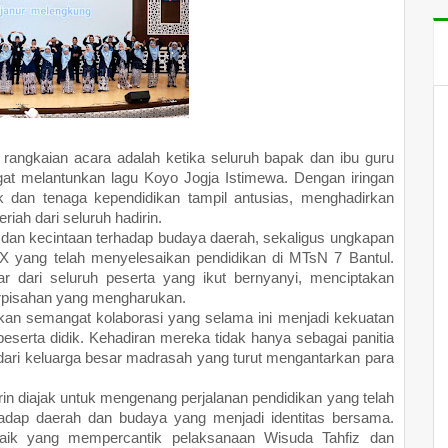
angkaian acara adalah ketika seluruh bapak dan ibu guru
t melantunkan lagu Koyo Jogja Istimewa. Dengan iringan
dan tenaga kependidikan tampil antusias, menghadirkan
ah dari seluruh hadirin.
dan kecintaan terhadap budaya daerah, sekaligus ungkapan
IX yang telah menyelesaikan pendidikan di MTsN 7 Bantul.
r dari seluruh peserta yang ikut bernyanyi, menciptakan
rpisahan yang mengharukan.
an semangat kolaborasi yang selama ini menjadi kekuatan
erta didik. Kehadiran mereka tidak hanya sebagai panitia
 dari keluarga besar madrasah yang turut mengantarkan para
rin diajak untuk mengenang perjalanan pendidikan yang telah
hadap daerah dan budaya yang menjadi identitas bersama.
baik yang mempercantik pelaksanaan Wisuda Tahfiz dan