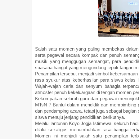
Salah satu momen yang paling membekas dalam r
serta pegawai secara kompak dan penuh semanga
musik yang menggugah semangat, para pendidik 
suasana hangat yang mengundang tepuk tangan meri
Penampilan tersebut menjadi simbol kebersamaan 
rasa syukur atas keberhasilan para siswa kelas 
Wajah-wajah ceria dan senyum bahagia terpanca
atmosfer penuh kekeluargaan di tengah momen pe
Kekompakan seluruh guru dan pegawai menunjukk
MTsN 7 Bantul dalam mendidik dan membimbing pes
dan pendamping acara, tetapi juga sebagai bagian
siswa menuju jenjang pendidikan berikutnya.
Melalui lantunan Koyo Jogja Istimewa, seluruh hadi
dilalui sekaligus menumbuhkan rasa bangga ter
Momen ini menjadi salah satu penampilan ter