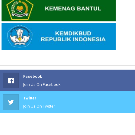
Facebook
Join Us On Facebook
Twitter
Join Us On Twitter
#
Join Us On #