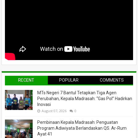
RECENT
POPULAR
COMMENTS
MTs Negeri 7 Bantul Tetapkan Tiga Agen
Perubahan, Kepala Madrasah: “Gas Pol” Hadirkan
Inovasi
August 07, 2026
0
Pembinaan Kepala Madrasah: Penguatan
Program Adiwiyata Berlandaskan QS. Ar-Rum
Ayat 41