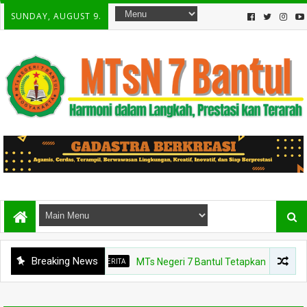
SUNDAY, AUGUST 9.
Breaking News
BERITA
MTs Negeri 7 Bantul Tetapkan Tiga Agen Perub