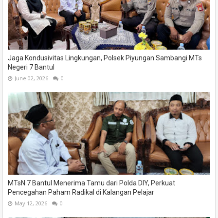
Jaga Kondusivitas Lingkungan, Polsek Piyungan Sambangi MTs
Negeri 7 Bantul
June 02, 2026
0
MTsN 7 Bantul Menerima Tamu dari Polda DIY, Perkuat
Pencegahan Paham Radikal di Kalangan Pelajar
May 12, 2026
0