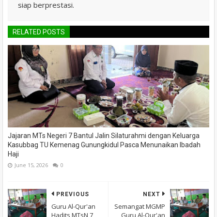
siap berprestasi.
RELATED POSTS
Jajaran MTs Negeri 7 Bantul Jalin Silaturahmi dengan Keluarga
Kasubbag TU Kemenag Gunungkidul Pasca Menunaikan Ibadah
Haji
June 15, 2026
0
PREVIOUS
NEXT
Guru Al-Qur'an
Semangat MGMP
Hadits MTsN 7
Guru Al-Qur'an