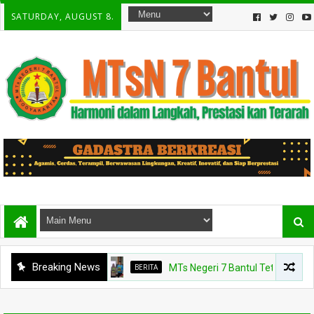
SATURDAY, AUGUST 8.
Breaking News
BERITA
MTs Negeri 7 Bantul Tetapkan Tiga Ag