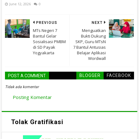
June 12, 2026
0
PREVIOUS
NEXT
MTs Negeri 7
Menguatkan
Bantul Gelar
Bukti Dukung
Sosialisasi PMBM
SKP, Guru MTsN
di SD Payak
7 Bantul Antusias
Yogyakarta
Belajar Aplikasi
Wordwall
BLOGGER
FACEBOOK
POST A COMMENT
Tidak ada komentar
Posting Komentar
Tolak Gratifikasi