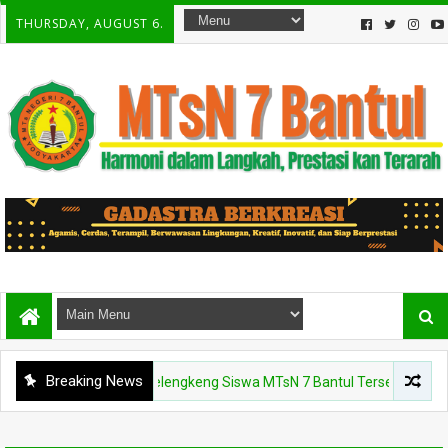
THURSDAY, AUGUST 6.
Breaking News
en Steak dan Buah Kelengkeng Siswa MTsN 7 Bantul Tersenyum Berseri