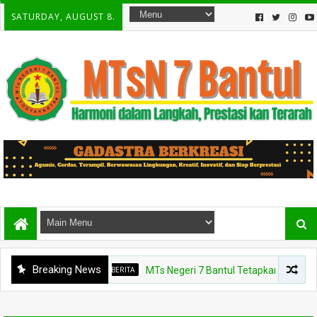
SATURDAY, AUGUST 8.
Breaking News
BERITA
MTs Negeri 7 Bantul Tetapkan Tiga Agen Peru