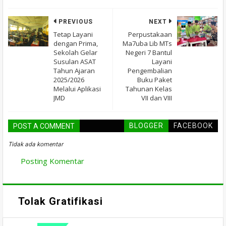
PREVIOUS
NEXT
Tetap Layani
Perpustakaan
dengan Prima,
Ma7uba Lib MTs
Sekolah Gelar
Negeri 7 Bantul
Susulan ASAT
Layani
Tahun Ajaran
Pengembalian
2025/2026
Buku Paket
Melalui Aplikasi
Tahunan Kelas
JMD
VII dan VIII
BLOGGER
FACEBOOK
POST A COMMENT
Tidak ada komentar
Posting Komentar
Tolak Gratifikasi