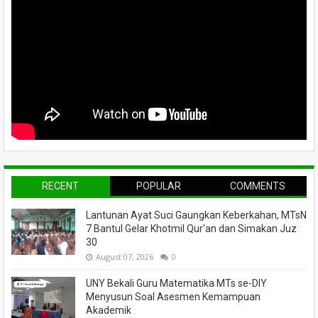
RECENT
POPULAR
COMMENTS
Lantunan Ayat Suci Gaungkan Keberkahan, MTsN
7 Bantul Gelar Khotmil Qur'an dan Simakan Juz
30
August 07, 2026
0
UNY Bekali Guru Matematika MTs se-DIY
Menyusun Soal Asesmen Kemampuan
Akademik