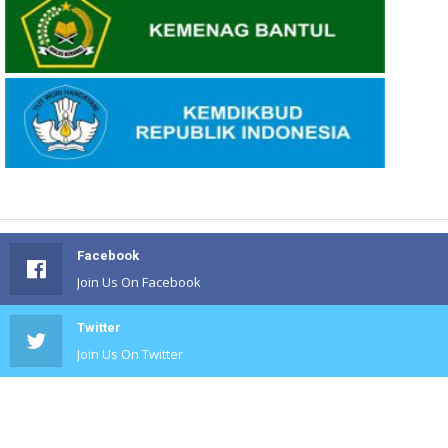
Facebook
Join Us On Facebook
Twitter
Join Us On Twitter
#
Join Us On #