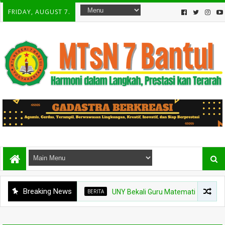
FRIDAY, AUGUST 7.
Breaking News
BERITA
UNY Bekali Guru Matematika MTs se-DI