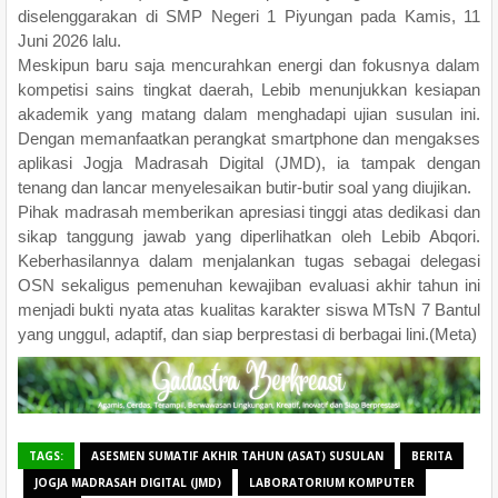
diselenggarakan di SMP Negeri 1 Piyungan pada Kamis, 11
Juni 2026 lalu.
Meskipun baru saja mencurahkan energi dan fokusnya dalam
kompetisi sains tingkat daerah, Lebib menunjukkan kesiapan
akademik yang matang dalam menghadapi ujian susulan ini.
Dengan memanfaatkan perangkat smartphone dan mengakses
aplikasi Jogja Madrasah Digital (JMD), ia tampak dengan
tenang dan lancar menyelesaikan butir-butir soal yang diujikan.
Pihak madrasah memberikan apresiasi tinggi atas dedikasi dan
sikap tanggung jawab yang diperlihatkan oleh Lebib Abqori.
Keberhasilannya dalam menjalankan tugas sebagai delegasi
OSN sekaligus pemenuhan kewajiban evaluasi akhir tahun ini
menjadi bukti nyata atas kualitas karakter siswa MTsN 7 Bantul
yang unggul, adaptif, dan siap berprestasi di berbagai lini.(Meta)
TAGS:
ASESMEN SUMATIF AKHIR TAHUN (ASAT) SUSULAN
BERITA
JOGJA MADRASAH DIGITAL (JMD)
LABORATORIUM KOMPUTER