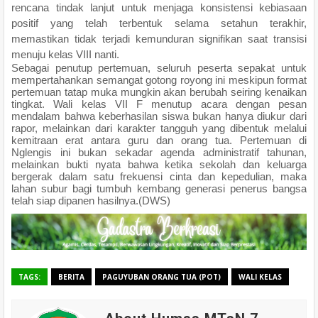
rencana tindak lanjut untuk menjaga konsistensi kebiasaan
positif yang telah terbentuk selama setahun terakhir,
memastikan tidak terjadi kemunduran signifikan saat transisi
menuju kelas VIII nanti.
Sebagai penutup pertemuan, seluruh peserta sepakat untuk
mempertahankan semangat gotong royong ini meskipun format
pertemuan tatap muka mungkin akan berubah seiring kenaikan
tingkat. Wali kelas VII F menutup acara dengan pesan
mendalam bahwa keberhasilan siswa bukan hanya diukur dari
rapor, melainkan dari karakter tangguh yang dibentuk melalui
kemitraan erat antara guru dan orang tua. Pertemuan di
Nglengis ini bukan sekadar agenda administratif tahunan,
melainkan bukti nyata bahwa ketika sekolah dan keluarga
bergerak dalam satu frekuensi cinta dan kepedulian, maka
lahan subur bagi tumbuh kembang generasi penerus bangsa
telah siap dipanen hasilnya.(DWS)
TAGS:
BERITA
PAGUYUBAN ORANG TUA (POT)
WALI KELAS