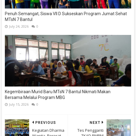
Penuh Semangat, Siswa VII D Sukseskan Program Jumat Sehat
MTsN 7 Bantul
July 24, 2026
0
Kegembiraan Murid Baru MTsN 7 Bantul Nikmati Makan
Bersama Melalui Program MBG
July 15, 2026
0
PREVIOUS
NEXT
Kegiatan Dharma
Tes Pengganti
Wanita, Pererat
TKAD PMBM