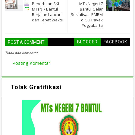
Penerbitan SKL
MTs Negeri 7
MTsN 7 Bantul
Bantul Gelar
Berjalan Lancar
Sosialisasi PMBM
dan Tepat Waktu
di SD Payak
Yogyakarta
BLOGGER
FACEBOOK
POST A COMMENT
Tidak ada komentar
Posting Komentar
Tolak Gratifikasi