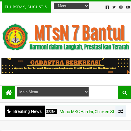
THURSDAY, AUGUST 6.
Breaking News
BERITA
Menu MBG Hari Ini, Chicken Steak dan Buah 