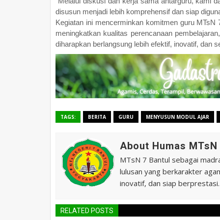
"Melalui diskusi dan kerja sama antarguru, kami
disusun menjadi lebih komprehensif dan siap digun
Kegiatan ini mencerminkan komitmen guru MTsN 7
meningkatkan kualitas perencanaan pembelajara
diharapkan berlangsung lebih efektif, inovatif, dan
TAGS:
BERITA
GURU
MENYUSUN MODUL AJAR
About Humas MTsN 
MTsN 7 Bantul sebagai madras
lulusan yang berkarakter agam
inovatif, dan siap berprestasi.
RELATED POSTS