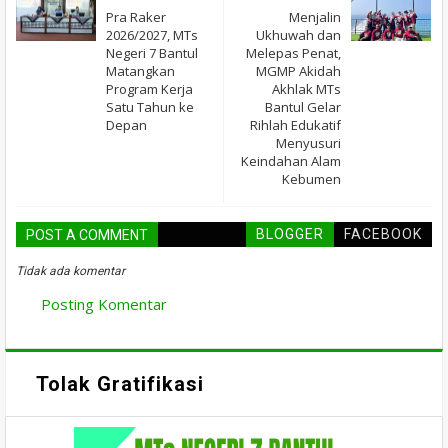
Pra Raker
Menjalin
2026/2027, MTs
Ukhuwah dan
Negeri 7 Bantul
Melepas Penat,
Matangkan
MGMP Akidah
Program Kerja
Akhlak MTs
Satu Tahun ke
Bantul Gelar
Depan
Rihlah Edukatif
Menyusuri
Keindahan Alam
Kebumen
BLOGGER
FACEBOOK
POST A COMMENT
Tidak ada komentar
Posting Komentar
Tolak Gratifikasi