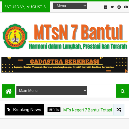
SATURDAY, AUGUST 8.
Breaking News
BERITA
MTs Negeri 7 Bantul Tetapkan Tiga Agen 