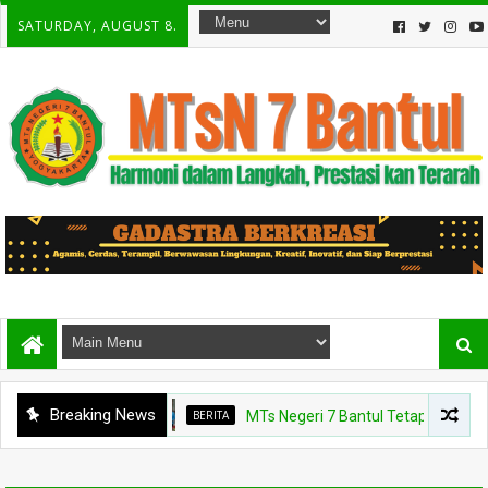
SATURDAY, AUGUST 8.
Breaking News
BERITA
MTs Negeri 7 Bantul Tetapkan Tiga Agen P