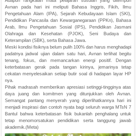
Adapun rangkaian mata pelajaran susulan yang ditempuh
Avnan pada hari ini meliputi Bahasa Inggris, Fikih, Ilmu
Pengetahuan Alam (IPA), Sejarah Kebudayaan Islam (SKI),
Pendidikan Pancasila dan Kewarganegaraan (PPKn), Bahasa
Arab, Ilmu Pengetahuan Sosial (IPS), Pendidikan Jasmani
Olahraga dan Kesehatan (PJOK), Seni Budaya dan
Keterampilan (SBK), serta Bahasa Jawa.
Meski kondisi fisiknya belum pulih 100% dan harus menghadapi
padatnya jadwal ujian dalam satu hari, Avnan terlihat begitu
tenang, fokus, dan memancarkan energi positif. Dengan
keterbatasan gerak pada tangan kirinya, jemarinya tetap
cekatan menyelesaikan setiap butir soal di hadapan layar HP
nya.
Pihak madrasah memberikan apresiasi setinggi-tingginya atas
daya juang dan komitmen yang ditunjukkan oleh Avnan.
Semangat pantang menyerah yang diperlihatkannya hari ini
menjadi inspirasi dan contoh nyata bagi seluruh warga MTsN 7
Bantul bahwa keterbatasan fisik bukanlah penghalang untuk
tetap menomorsatukan pendidikan serta tanggung jawab
akademik.(Meta)