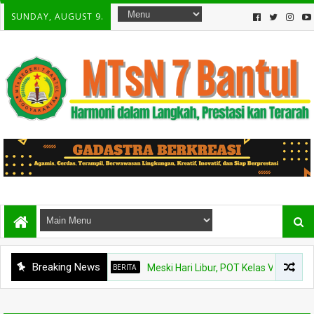
SUNDAY, AUGUST 9.
Breaking News
BERITA
Meski Hari Libur, POT Kelas VIII B MTsN 7 B