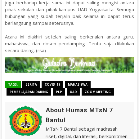
juga berhadap kerja sama ini dapat saling mengisi antara
pihak sekolah dan pihak kampus UAD Yogyakarta. Semoga
hubungan yang sudah terjalin baik selama ini dapat terus
berlangsung sampai seterusnya.
Acara ini diakhiri setelah saling berkenalan antara guru,
mahasiswa, dan dosen pendamping. Tentu saja dilakukan
secara daring. (rsa)
TAGS:
BERITA
COVID-19
MAHASISWA
PEMBELAJARAN DARING
PLP
UAD
ZOOM MEETING
About Humas MTsN 7
Bantul
MTsN 7 Bantul sebagai madrasah
riset, digital, dan literasi, berkomitmen