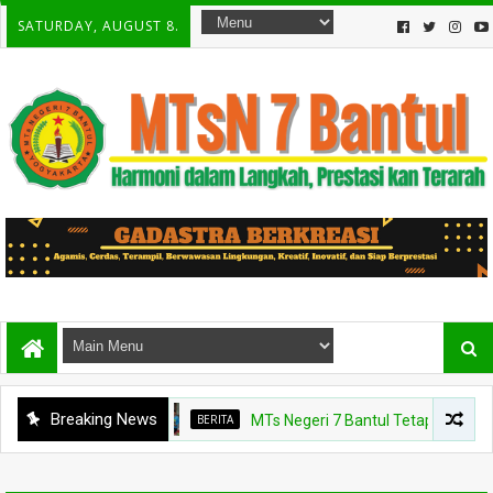
SATURDAY, AUGUST 8.
Breaking News
BERITA
MTs Negeri 7 Bantul Tetapkan Tiga Agen 