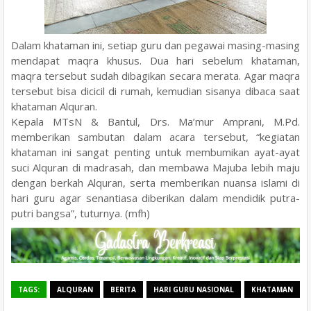
Dalam khataman ini, setiap guru dan pegawai masing-masing
mendapat maqra khusus. Dua hari sebelum khataman,
maqra tersebut sudah dibagikan secara merata. Agar maqra
tersebut bisa dicicil di rumah, kemudian sisanya dibaca saat
khataman Alquran.
Kepala MTsN & Bantul, Drs. Ma’mur Amprani, M.Pd.
memberikan sambutan dalam acara tersebut, “kegiatan
khataman ini sangat penting untuk membumikan ayat-ayat
suci Alquran di madrasah, dan membawa Majuba lebih maju
dengan berkah Alquran, serta memberikan nuansa islami di
hari guru agar senantiasa diberikan dalam mendidik putra-
putri bangsa”, tuturnya. (mfh)
TAGS:
ALQURAN
BERITA
HARI GURU NASIONAL
KHATAMAN