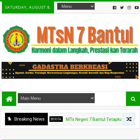
SATURDAY, AUGUST 8.
Breaking News
BERITA
MTs Negeri 7 Bantul Tetapkan Tiga Agen Per