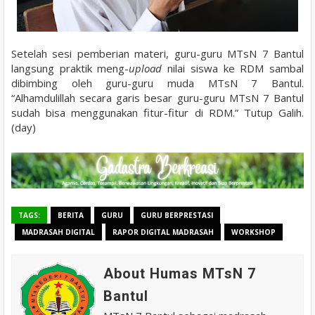
Setelah sesi pemberian materi, guru-guru MTsN 7 Bantul
langsung praktik meng-
upload
nilai siswa ke RDM sambal
dibimbing oleh guru-guru muda MTsN 7 Bantul.
“Alhamdulillah secara garis besar guru-guru MTsN 7 Bantul
sudah bisa menggunakan fitur-fitur di RDM.” Tutup Galih.
(day)
TAGS:
BERITA
GURU
GURU BERPRESTASI
MADRASAH DIGITAL
RAPOR DIGITAL MADRASAH
WORKSHOP
About Humas MTsN 7
Bantul