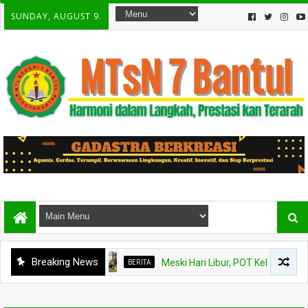
SUNDAY, AUGUST 9.
Breaking News
BERITA
Meski Hari Libur, POT Kelas VIII B MTsN