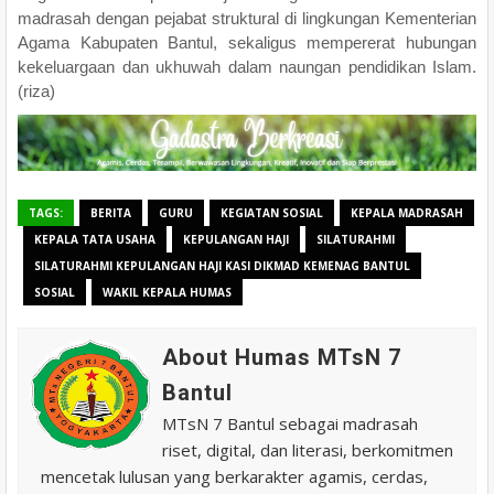
madrasah dengan pejabat struktural di lingkungan Kementerian
Agama Kabupaten Bantul, sekaligus mempererat hubungan
kekeluargaan dan ukhuwah dalam naungan pendidikan Islam.
(riza)
TAGS:
BERITA
GURU
KEGIATAN SOSIAL
KEPALA MADRASAH
KEPALA TATA USAHA
KEPULANGAN HAJI
SILATURAHMI
SILATURAHMI KEPULANGAN HAJI KASI DIKMAD KEMENAG BANTUL
SOSIAL
WAKIL KEPALA HUMAS
About Humas MTsN 7
Bantul
MTsN 7 Bantul sebagai madrasah
riset, digital, dan literasi, berkomitmen
mencetak lulusan yang berkarakter agamis, cerdas,