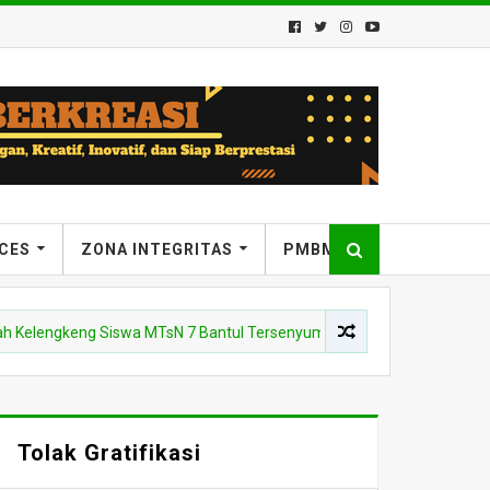
ICES
ZONA INTEGRITAS
PMBM
engkeng Siswa MTsN 7 Bantul Tersenyum Berseri
APLIKASI STA
Tolak Gratifikasi