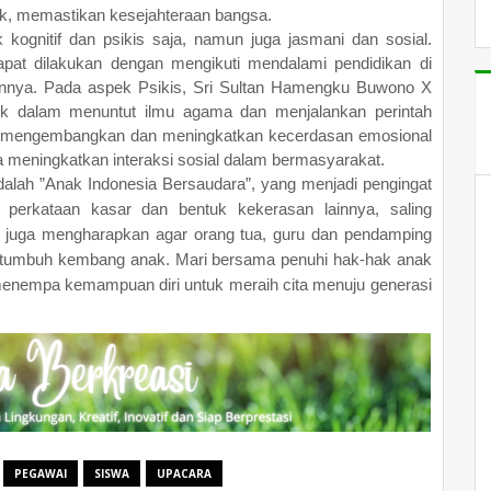
nak, memastikan kesejahteraan bangsa.
 kognitif dan psikis saja, namun juga jasmani dan sosial.
apat dilakukan dengan mengikuti mendalami pendidikan di
ainnya. Pada aspek Psikis, Sri Sultan Hamengku Buwono X
ik dalam menuntut ilmu agama dan menjalankan perintah
rus mengembangkan dan meningkatkan kecerdasan emosional
asa meningkatkan interaksi sosial dalam bermasyarakat.
alah ”Anak Indonesia Bersaudara”, yang menjadi pengingat
perkataan kasar dan bentuk kekerasan lainnya, saling
r juga mengharapkan agar orang tua, guru dan pendamping
uk tumbuh kembang anak. Mari bersama penuhi hak-hak anak
enempa kemampuan diri untuk meraih cita menuju generasi
PEGAWAI
SISWA
UPACARA