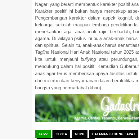
Nagari yang berarti membentuk karakter positif a
Karakter positif ini bukan hanya mencakup aspek
Pengembangan karakter dalam aspek kognitif, d
keluarga, sekolah maupun lembaga pendidikan l
menekankan agar anak-anak rajin beribadah, ba
agama. Di wilayah psikis ini pula anak-anak ha
dan spiritual. Selain itu, anak-anak harus senanti
Tagline
Nasional Hari Anak Nasional tahun 2025 ad
kita untuk menjauhi
bullying
atau perundungan, 
mendukung dalam hal positif. Kemudian Gubernu
anak agar terus memberikan upaya fasilitas unt
dan memberikan kenyamanan dalam beraktifitas m
bangsa yang bermartabat.(khan)
TAGS:
BERITA
GURU
HALAMAN GEDUNG BARAT