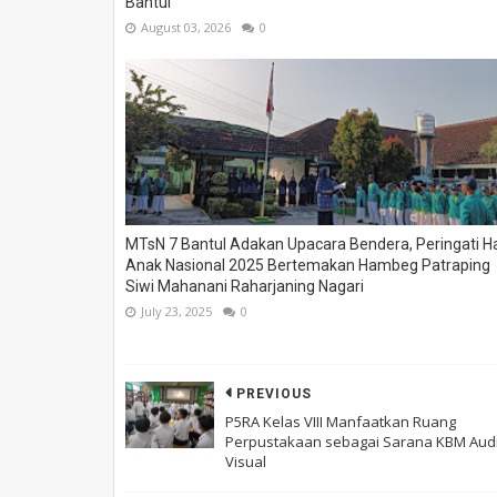
Bantul
August 03, 2026
0
MTsN 7 Bantul Adakan Upacara Bendera, Peringati Ha
Anak Nasional 2025 Bertemakan Hambeg Patraping
Siwi Mahanani Raharjaning Nagari
July 23, 2025
0
PREVIOUS
P5RA Kelas VIII Manfaatkan Ruang
Perpustakaan sebagai Sarana KBM Aud
Visual