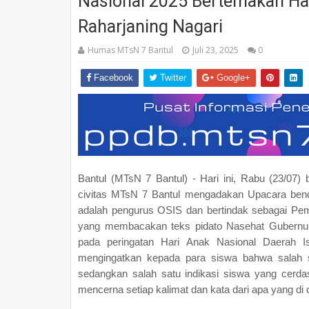
Nasional 2025 Bertemakan Ha
Raharjaning Nagari
Humas MTsN 7 Bantul
Juli 23, 2025
0
Facebook
Twitter
Google+
Bantul (MTsN 7 Bantul) - Hari ini, Rabu (23/07)
civitas MTsN 7 Bantul mengadakan Upacara bend
adalah pengurus OSIS dan bertindak sebagai Pe
yang membacakan teks pidato Nasehat Gubernu
pada peringatan Hari Anak Nasional Daerah 
mengingatkan kepada para siswa bahwa salah 
sedangkan salah satu indikasi siswa yang cerd
mencerna setiap kalimat dan kata dari apa yang di