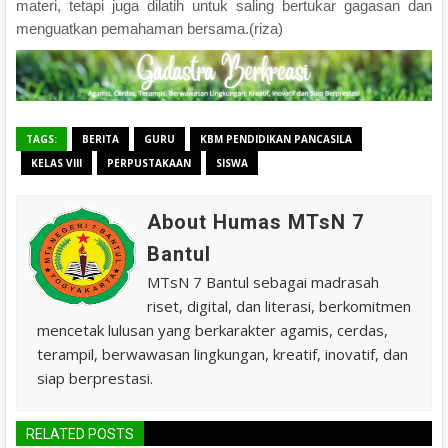
materi, tetapi juga dilatih untuk saling bertukar gagasan dan
menguatkan pemahaman bersama.(riza)
TAGS:
BERITA
GURU
KBM PENDIDIKAN PANCASILA
KELAS VIII
PERPUSTAKAAN
SISWA
About Humas MTsN 7
Bantul
MTsN 7 Bantul sebagai madrasah
riset, digital, dan literasi, berkomitmen
mencetak lulusan yang berkarakter agamis, cerdas,
terampil, berwawasan lingkungan, kreatif, inovatif, dan
siap berprestasi.
RELATED POSTS