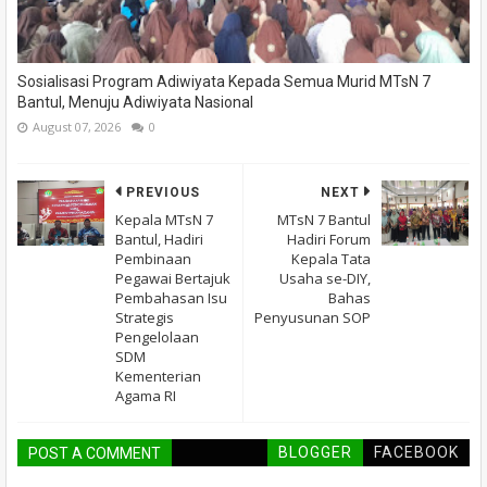
Sosialisasi Program Adiwiyata Kepada Semua Murid MTsN 7
Bantul, Menuju Adiwiyata Nasional
August 07, 2026
0
PREVIOUS
NEXT
Kepala MTsN 7
MTsN 7 Bantul
Bantul, Hadiri
Hadiri Forum
Pembinaan
Kepala Tata
Pegawai Bertajuk
Usaha se-DIY,
Pembahasan Isu
Bahas
Strategis
Penyusunan SOP
Pengelolaan
SDM
Kementerian
Agama RI
BLOGGER
FACEBOOK
POST A COMMENT