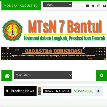
MONDAY, AUGUST 10.
Breaking News
AULA MTSN 1 BANTUL
MGMP PJOK MTs Bantul Gela