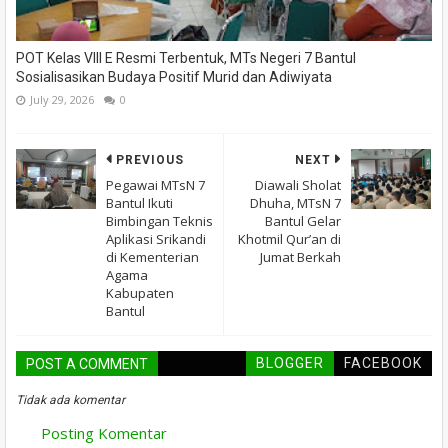
POT Kelas VIII E Resmi Terbentuk, MTs Negeri 7 Bantul
Sosialisasikan Budaya Positif Murid dan Adiwiyata
July 29, 2026
0
PREVIOUS
NEXT
Pegawai MTsN 7
Diawali Sholat
Bantul Ikuti
Dhuha, MTsN 7
Bimbingan Teknis
Bantul Gelar
Aplikasi Srikandi
Khotmil Qur’an di
di Kementerian
Jumat Berkah
Agama
Kabupaten
Bantul
BLOGGER
FACEBOOK
POST A COMMENT
Tidak ada komentar
Posting Komentar