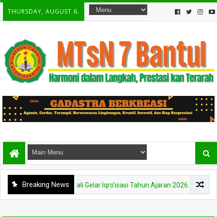
THURSDAY, AUGUST 6.
Breaking News
sN 7 Bantul Kembali Gelar Iqro’isasi Tahun Ajaran 2026/2027