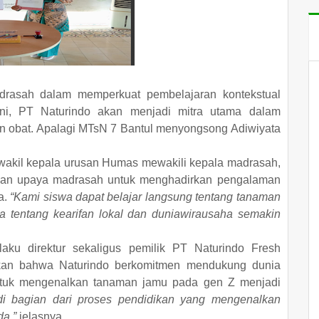
adrasah dalam memperkuat pembelajaran kontekstual
n ini, PT Naturindo akan menjadi mitra utama dalam
n obat. Apalagi MTsN 7 Bantul menyongsong Adiwiyata
wakil kepala urusan Humas mewakili kepala madrasah,
kan upaya madrasah untuk menghadirkan pengalaman
a.
“Kami siswa dapat belajar langsung tentang tanaman
a tentang kearifan lokal dan duniawirausaha semakin
aku direktur sekaligus pemilik PT Naturindo Fresh
skan bahwa Naturindo berkomitmen mendukung dunia
untuk mengenalkan tanaman jamu pada gen Z menjadi
di bagian dari proses pendidikan yang mengenalkan
a,”
jelasnya.