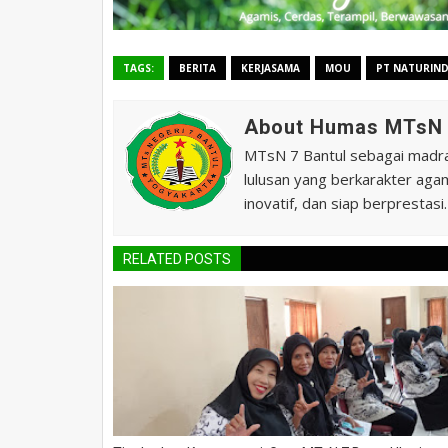
TAGS:
BERITA
KERJASAMA
MOU
PT NATURIN
About Humas MTsN 
MTsN 7 Bantul sebagai madras
lulusan yang berkarakter agam
inovatif, dan siap berprestasi.
RELATED POSTS