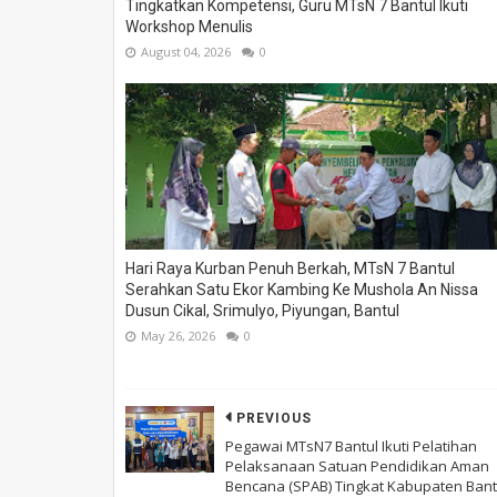
Tingkatkan Kompetensi, Guru MTsN 7 Bantul Ikuti
Workshop Menulis
August 04, 2026
0
Hari Raya Kurban Penuh Berkah, MTsN 7 Bantul
Serahkan Satu Ekor Kambing Ke Mushola An Nissa
Dusun Cikal, Srimulyo, Piyungan, Bantul
May 26, 2026
0
PREVIOUS
Pegawai MTsN7 Bantul Ikuti Pelatihan
Pelaksanaan Satuan Pendidikan Aman
Bencana (SPAB) Tingkat Kabupaten Bant