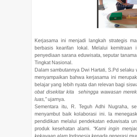
Kerjasama ini menjadi langkah strategis m
berbasis kearifan lokal. Melalui kemitraa
penyediaan sarana eduwisata, seputar tanama
Tingkat Nasional.
Dalam sambutannya Dwi Hartati, S.Pd selaku 
menyampaikan bahwa kerjasama ini merupa
belajar yang lebih nyata dan relevan bagi sisw
obat disekitar kita sehingga wawasan merek
luas,”
ujarnya.
Sementara itu, R. Teguh Adhi Nugraha, sel
menyambut baik kolaborasi ini. Ia menega
pendidikan melalui pendekatan eduwisata 
produk kesehatan alami.
“Kami ingin menja
kekayaan alam Indonesia kepada generasi mud