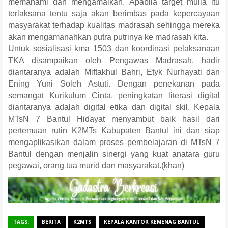
memahami dan mengamalkan. Apabila target mulia itu
terlaksana tentu saja akan berimbas pada kepercayaan
masyarakat terhadap kualitas madrasah sehingga mereka
akan mengamanahkan putra putrinya ke madrasah kita.
Untuk sosialisasi kma 1503 dan koordinasi pelaksanaan
TKA disampaikan oleh Pengawas Madrasah, hadir
diantaranya adalah Miftakhul Bahri, Etyk Nurhayati dan
Ening Yuni Soleh Astuti. Dengan penekanan pada
semangat Kurikulum Cinta, peningkatan literasi digital
diantaranya adalah digital etika dan digital skil. Kepala
MTsN 7 Bantul Hidayat menyambut baik hasil dari
pertemuan rutin K2MTs Kabupaten Bantul ini dan siap
mengaplikasikan dalam proses pembelajaran di MTsN 7
Bantul dengan menjalin sinergi yang kuat anatara guru
pegawai, orang tua murid dan masyarakat.(khan)
TAGS:
BERITA
K2MTS
KEPALA KANTOR KEMENAG BANTUL