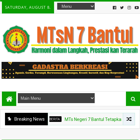
SATURDAY, AUGUST 8.
Breaking News
BERITA
MTs Negeri 7 Bantul Tetapkan Tiga Agen Peru