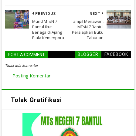
PREVIOUS
NEXT
Murid MTsN 7
Tampil Menawan,
Bantul Ikut
MTsN 7 Bantul
Berlaga di Ajang
Persiapkan Buku
Piala Kemenpora
Tahunan
BLOGGER
FACEBOOK
POST A COMMENT
Tidak ada komentar
Posting Komentar
Tolak Gratifikasi