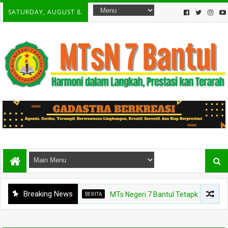
SATURDAY, AUGUST 8.
Breaking News
BERITA
MTs Negeri 7 Bantul Tetapkan Tiga Agen Pe