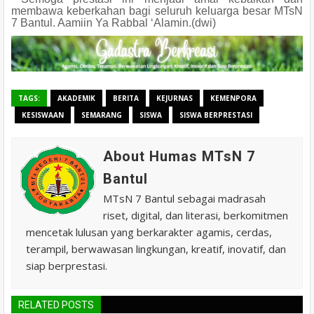
membawa keberkahan bagi seluruh keluarga besar MTsN
7 Bantul. Aamiin Ya Rabbal ‘Alamin.(dwi)
TAGS:
AKADEMIK
BERITA
KEJURNAS
KEMENPORA
KESISWAAN
SEMARANG
SISWA
SISWA BERPRESTASI
About Humas MTsN 7
Bantul
MTsN 7 Bantul sebagai madrasah
riset, digital, dan literasi, berkomitmen
mencetak lulusan yang berkarakter agamis, cerdas,
terampil, berwawasan lingkungan, kreatif, inovatif, dan
siap berprestasi.
RELATED POSTS