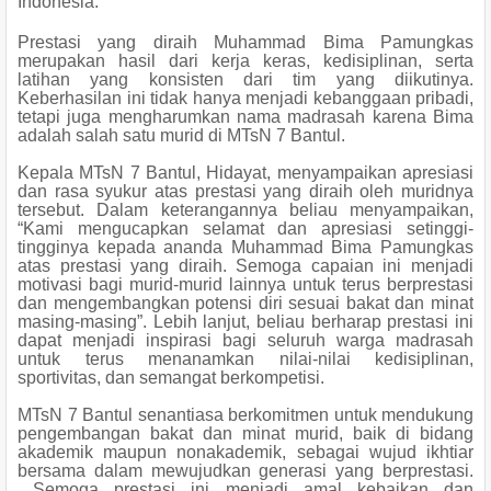
Indonesia.
Prestasi yang diraih Muhammad Bima Pamungkas
merupakan hasil dari kerja keras, kedisiplinan, serta
latihan yang konsisten dari tim yang diikutinya.
Keberhasilan ini tidak hanya menjadi kebanggaan pribadi,
tetapi juga mengharumkan nama madrasah karena Bima
adalah salah satu murid di MTsN 7 Bantul.
Kepala MTsN 7 Bantul, Hidayat, menyampaikan apresiasi
dan rasa syukur atas prestasi yang diraih oleh muridnya
tersebut. Dalam keterangannya beliau menyampaikan,
“Kami mengucapkan selamat dan apresiasi setinggi-
tingginya kepada ananda Muhammad Bima Pamungkas
atas prestasi yang diraih. Semoga capaian ini menjadi
motivasi bagi murid-murid lainnya untuk terus berprestasi
dan mengembangkan potensi diri sesuai bakat dan minat
masing-masing”. Lebih lanjut, beliau berharap prestasi ini
dapat menjadi inspirasi bagi seluruh warga madrasah
untuk terus menanamkan nilai-nilai kedisiplinan,
sportivitas, dan semangat berkompetisi.
MTsN 7 Bantul senantiasa berkomitmen untuk mendukung
pengembangan bakat dan minat murid, baik di bidang
akademik maupun nonakademik, sebagai wujud ikhtiar
bersama dalam mewujudkan generasi yang berprestasi.
Semoga prestasi ini menjadi amal kebaikan dan