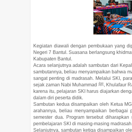
Kegiatan diawali dengan pembukaan yang di
Negeri 7 Bantul. Suasana berlangsung khidma
Kabupaten Bantul.
Acara selanjutnya adalah sambutan dari Kepa
sambutannya, beliau menyampaikan bahwa mat
sangat penting di madrasah. Melalui SKI, par
sejak zaman Nabi Muhammad ﷺ, Khulafaur Rasyidin, hingga masa kini, termasuk para syuhada. Oleh
karena itu, pelajaran SKI harus diajarkan deng
dalam diri peserta didik.
Sambutan kedua disampaikan oleh Ketua MG
arahannya, beliau menyampaikan berbagai
semester dua. Program tersebut diharapkan
pembelajaran SKI di masing-masing madrasah
Selanjutnya, sambutan ketiga disampaikan o