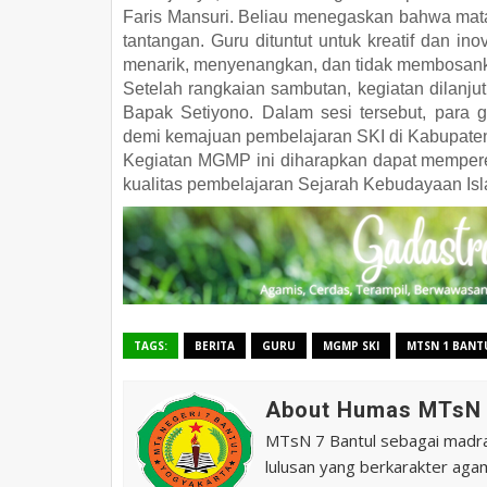
Faris Mansuri. Beliau menegaskan bahwa mat
tantangan. Guru dituntut untuk kreatif dan in
menarik, menyenangkan, dan tidak membosank
Setelah rangkaian sambutan, kegiatan dilanj
Bapak Setiyono. Dalam sesi tersebut, para
demi kemajuan pembelajaran SKI di Kabupaten
Kegiatan MGMP ini diharapkan dapat memperer
kualitas pembelajaran Sejarah Kebudayaan Isl
TAGS:
BERITA
GURU
MGMP SKI
MTSN 1 BANT
About Humas MTsN 
MTsN 7 Bantul sebagai madras
lulusan yang berkarakter agam