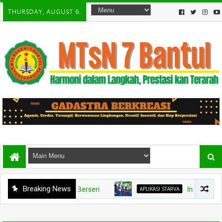
THURSDAY, AUGUST 6.
Breaking News
APLIKASI STARVA
Inovasi Digital d