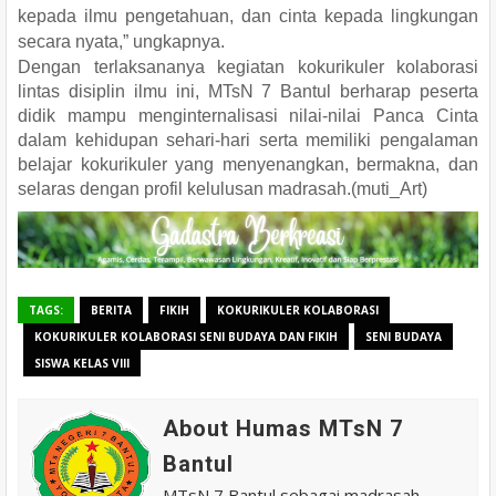
kepada ilmu pengetahuan, dan cinta kepada lingkungan
secara nyata,” ungkapnya.
Dengan terlaksananya kegiatan kokurikuler kolaborasi
lintas disiplin ilmu ini, MTsN 7 Bantul berharap peserta
didik mampu menginternalisasi nilai-nilai Panca Cinta
dalam kehidupan sehari-hari serta memiliki pengalaman
belajar kokurikuler yang menyenangkan, bermakna, dan
selaras dengan profil kelulusan madrasah.(muti_Art)
TAGS:
BERITA
FIKIH
KOKURIKULER KOLABORASI
KOKURIKULER KOLABORASI SENI BUDAYA DAN FIKIH
SENI BUDAYA
SISWA KELAS VIII
About Humas MTsN 7
Bantul
MTsN 7 Bantul sebagai madrasah