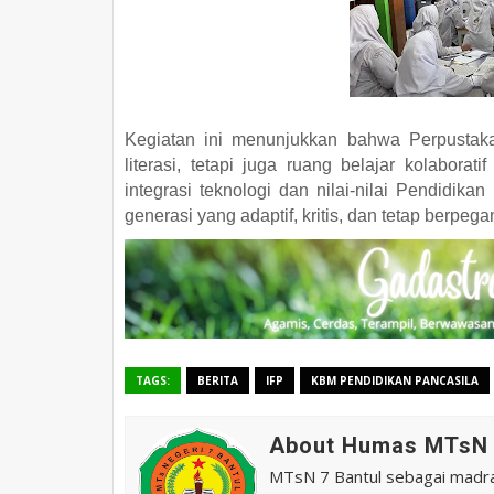
Kegiatan ini menunjukkan bahwa Perpustak
literasi, tetapi juga ruang belajar kolabora
integrasi teknologi dan nilai-nilai Pendidik
generasi yang adaptif, kritis, dan tetap berpe
TAGS:
BERITA
IFP
KBM PENDIDIKAN PANCASILA
About Humas MTsN 
MTsN 7 Bantul sebagai madras