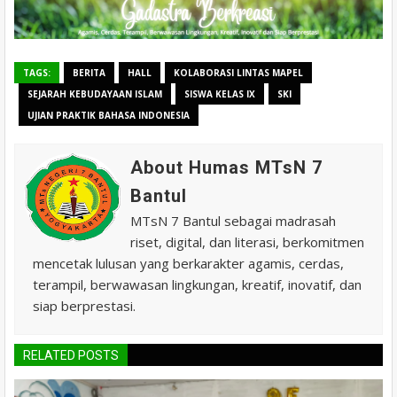
TAGS:
BERITA
HALL
KOLABORASI LINTAS MAPEL
SEJARAH KEBUDAYAAN ISLAM
SISWA KELAS IX
SKI
UJIAN PRAKTIK BAHASA INDONESIA
About Humas MTsN 7
Bantul
MTsN 7 Bantul sebagai madrasah
riset, digital, dan literasi, berkomitmen
mencetak lulusan yang berkarakter agamis, cerdas,
terampil, berwawasan lingkungan, kreatif, inovatif, dan
siap berprestasi.
RELATED POSTS