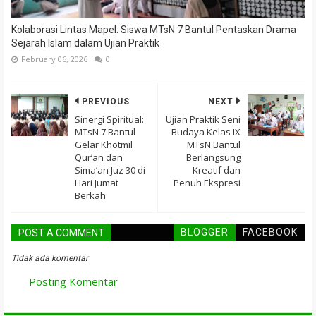
Kolaborasi Lintas Mapel: Siswa MTsN 7 Bantul Pentaskan Drama
Sejarah Islam dalam Ujian Praktik
February 06, 2026
0
PREVIOUS
NEXT
Sinergi Spiritual:
Ujian Praktik Seni
MTsN 7 Bantul
Budaya Kelas IX
Gelar Khotmil
MTsN Bantul
Qur’an dan
Berlangsung
Sima’an Juz 30 di
Kreatif dan
Hari Jumat
Penuh Ekspresi
Berkah
BLOGGER
FACEBOOK
POST A COMMENT
Tidak ada komentar
Posting Komentar