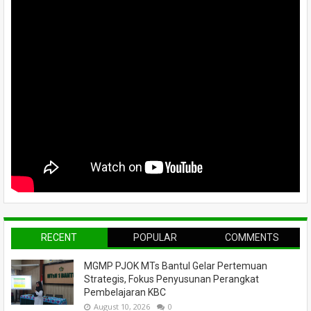
RECENT
POPULAR
COMMENTS
MGMP PJOK MTs Bantul Gelar Pertemuan
Strategis, Fokus Penyusunan Perangkat
Pembelajaran KBC
August 10, 2026
0