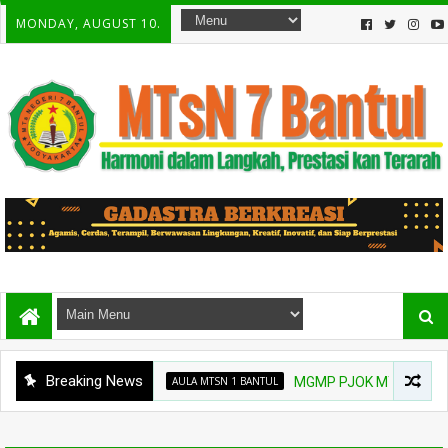
MONDAY, AUGUST 10.
Breaking News
AULA MTSN 1 BANTUL
MGMP PJOK MTs Bantul Gelar P