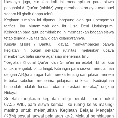
biasanya juga, sima’an kali ini menampilkan para siswa
penghafal Al-Qur'an (tahfidz) yang membacakan ayat-ayat suci
secara bil ghaib (tanpa teks).
Kegiatan sima’an ini dipandu langsung oleh guru pengampu
tahfidz, Ibu Mutamimah dan Ibu Lisa Deni Listiningrum.
Kehadiran para guru pembimbing ini memastikan bacaan siswa
tetap terjaga kualitas tajwid dan kelancarannya.
Kepala MTsN 7 Bantul, Hidayat, menyampaikan bahwa
kegiatan ini bukan sekadar rutinitas, melainkan upaya
membentuk batin siswa agar siap menerima ilmu.
“Kegiatan Khotmil Qur'an dan Sima'an ini adalah ikhtiar kita
untuk mengetuk pintu langit. Kita ingin para siswa memulai hari
dengan Al-Qur'an agar hati mereka tenang dan pikiran mereka
terbuka sebelum menerima pelajaran di kelas. Kedisiplinan
beribadah adalah fondasi utama prestasi mereka,” ungkap
Hidayat.
Setelah rangkaian kegiatan religi berakhir pada pukul
07.55 WIB, para siswa kembali ke ruang kelas masing-
masing untuk melanjutkan Kegiatan Belajar Mengajar
(KBM) sesuai jadwal pelajaran ke-2. Melalui pembiasaan