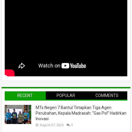
RECENT
POPULAR
COMMENTS
MTs Negeri 7 Bantul Tetapkan Tiga Agen
Perubahan, Kepala Madrasah: “Gas Pol” Hadirkan
Inovasi
August 07, 2026
0