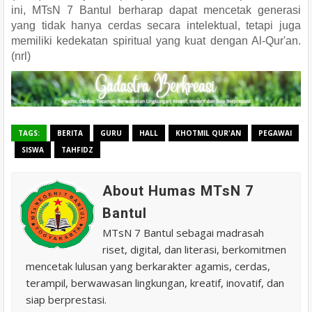
ini, MTsN 7 Bantul berharap dapat mencetak generasi
yang tidak hanya cerdas secara intelektual, tetapi juga
memiliki kedekatan spiritual yang kuat dengan Al-Qur'an.
(nrl)
TAGS:
BERITA
GURU
HALL
KHOTMIL QUR'AN
PEGAWAI
SISWA
TAHFIDZ
About Humas MTsN 7
Bantul
MTsN 7 Bantul sebagai madrasah
riset, digital, dan literasi, berkomitmen
mencetak lulusan yang berkarakter agamis, cerdas,
terampil, berwawasan lingkungan, kreatif, inovatif, dan
siap berprestasi.