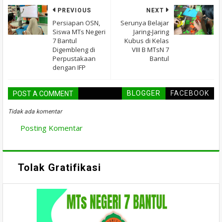
PREVIOUS
NEXT
Persiapan OSN,
Serunya Belajar
Siswa MTs Negeri
Jaring-Jaring
7 Bantul
Kubus di Kelas
Digembleng di
VIII B MTsN 7
Perpustakaan
Bantul
dengan IFP
BLOGGER
FACEBOOK
POST A COMMENT
Tidak ada komentar
Posting Komentar
Tolak Gratifikasi