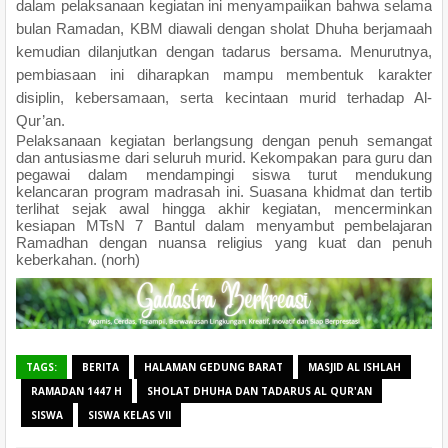
dalam pelaksanaan kegiatan ini menyampaiikan bahwa selama
bulan Ramadan, KBM diawali dengan sholat Dhuha berjamaah
kemudian dilanjutkan dengan tadarus bersama. Menurutnya,
pembiasaan ini diharapkan mampu membentuk karakter
disiplin, kebersamaan, serta kecintaan murid terhadap Al-
Qur’an.
Pelaksanaan kegiatan berlangsung dengan penuh semangat
dan antusiasme dari seluruh murid. Kekompakan para guru dan
pegawai dalam mendampingi siswa turut mendukung
kelancaran program madrasah ini. Suasana khidmat dan tertib
terlihat sejak awal hingga akhir kegiatan, mencerminkan
kesiapan MTsN 7 Bantul dalam menyambut pembelajaran
Ramadhan dengan nuansa religius yang kuat dan penuh
keberkahan. (norh)
TAGS:
BERITA
HALAMAN GEDUNG BARAT
MASJID AL ISHLAH
RAMADAN 1447 H
SHOLAT DHUHA DAN TADARUS AL QUR'AN
SISWA
SISWA KELAS VII