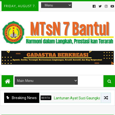
FRIDAY, AUGUST 7.
Breaking News
BERITA
Lantunan Ayat Suci Gaungkan Keberkahan, M