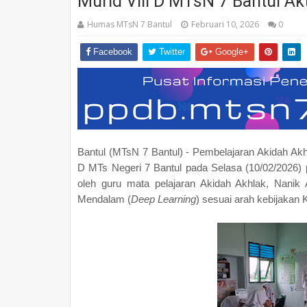
Murid VIII D MTsN 7 Bantul Akt
Humas MTsN 7 Bantul
Februari 10, 2026
0
Facebook
Twitter
Google+
Bantul (MTsN 7 Bantul) - Pembelajaran Akidah Akhla
D MTs Negeri 7 Bantul pada Selasa (10/02/2026) 
oleh guru mata pelajaran Akidah Akhlak, Nanik
Mendalam (
Deep Learning
) sesuai arah kebijakan 