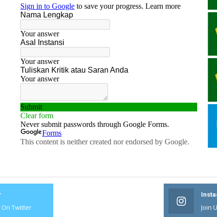
r
#
Inst
s On Twitter
Join Us On #
Join 