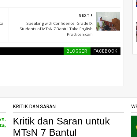
NEXT
ta
Speaking with Confidence: Grade IX
Students of MTsN 7 Bantul Take English
Practice Exam
BLOGGER
FACEBOOK
KRITIK DAN SARAN
WE
yo,
ta,