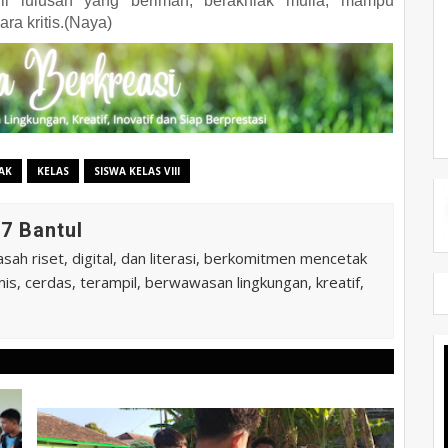
fil lulusan yang beriman, berakhlak mulia, mampu
ra kritis.(Naya)
AK
KELAS
SISWA KELAS VIII
7 Bantul
ah riset, digital, dan literasi, berkomitmen mencetak
is, cerdas, terampil, berwawasan lingkungan, kreatif,