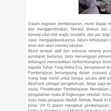
Dalam kegiatan pembelajaran, murid diajak m
dan menggembirakan. Melalui diskusi dan p
konsep sifat-sifat wajib, mustahil, dan jaiz b
rasul, mengaplikasikannya dalam kehidupan seh
telah dan akan mereka lakukan.
Murid tampak aktif dan antusias selama pe
pendapat, bertanya, serta menanggapi presen
terbangun menunjukkan berkembangnya dimens
kepada Tuhan Yang Maha Esa, kemampuan komuni
Pembelajaran berlangsung dalam suasana 
ruang bagi murid untuk belajar secara aktif d
dipahami sebagai pengetahuan, tetapi juga se
mulia. Pendekatan Pembelajaran Mendalam 
pengalaman nyata di lingkungan sekolah, kelu
Guru mata pelajaran Akidah Akhlak, Nanik Al I
kelas VIII D dalam mengikuti pembelajara
berbasis Pembelajaran Mendalam bertujuan me