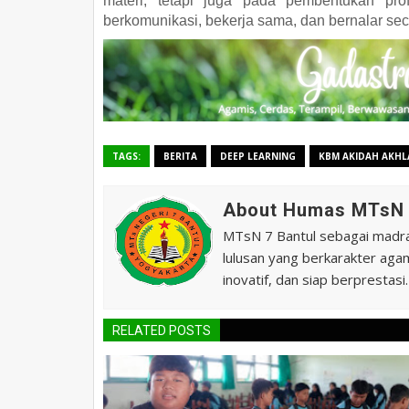
materi, tetapi juga pada pembentukan pro
berkomunikasi, bekerja sama, dan bernalar seca
TAGS:
BERITA
DEEP LEARNING
KBM AKIDAH AKHL
About Humas MTsN 
MTsN 7 Bantul sebagai madras
lulusan yang berkarakter agam
inovatif, dan siap berprestasi.
RELATED POSTS