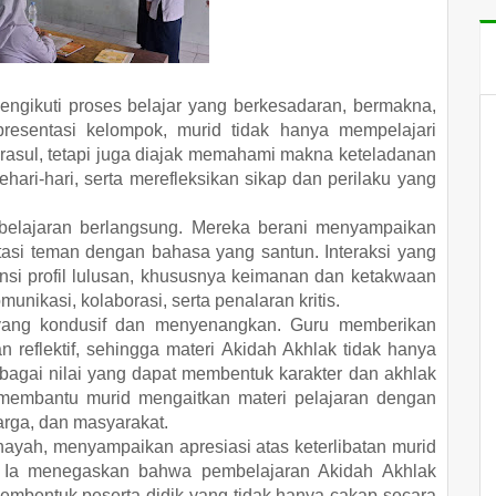
engikuti proses belajar yang berkesadaran, bermakna,
resentasi kelompok, murid tidak hanya mempelajari
agi rasul, tetapi juga diajak memahami makna keteladanan
ari-hari, serta merefleksikan sikap dan perilaku yang
mbelajaran berlangsung. Mereka berani menyampaikan
tasi teman dengan bahasa yang santun. Interaksi yang
i profil lulusan, khususnya keimanan dan ketakwaan
kasi, kolaborasi, serta penalaran kritis.
yang kondusif dan menyenangkan. Guru memberikan
an reflektif, sehingga materi Akidah Akhlak tidak hanya
bagai nilai yang dapat membentuk karakter dan akhlak
membantu murid mengaitkan materi pelajaran dengan
arga, dan masyarakat.
nayah, menyampaikan apresiasi atas keterlibatan murid
n. Ia menegaskan bahwa pembelajaran Akidah Akhlak
mbentuk peserta didik yang tidak hanya cakap secara