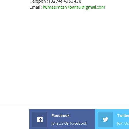
Telepon : (0274) 4353438
Email :
humas.mtsn7bantul@gmail.com
Facebook
Twitte
Join Us On Facebook
Join U