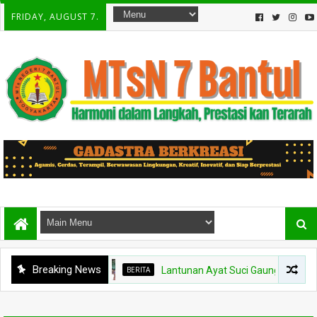
FRIDAY, AUGUST 7.
Breaking News
BERITA
Lantunan Ayat Suci Gaungkan Keberkahan,