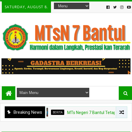
SATURDAY, AUGUST 8.
Breaking News
BERITA
MTs Negeri 7 Bantul Tetapkan Tiga Agen 