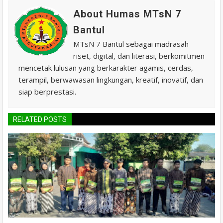
About Humas MTsN 7
Bantul
MTsN 7 Bantul sebagai madrasah
riset, digital, dan literasi, berkomitmen
mencetak lulusan yang berkarakter agamis, cerdas,
terampil, berwawasan lingkungan, kreatif, inovatif, dan
siap berprestasi.
RELATED POSTS