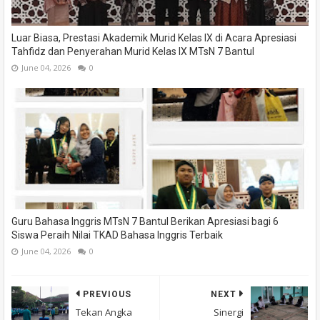
Luar Biasa, Prestasi Akademik Murid Kelas IX di Acara Apresiasi
Tahfidz dan Penyerahan Murid Kelas IX MTsN 7 Bantul
June 04, 2026
0
Guru Bahasa Inggris MTsN 7 Bantul Berikan Apresiasi bagi 6
Siswa Peraih Nilai TKAD Bahasa Inggris Terbaik
June 04, 2026
0
PREVIOUS
NEXT
Tekan Angka
Sinergi