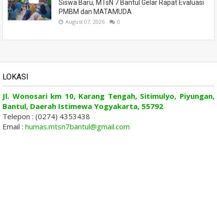
Siswa Baru, MTsN 7 Bantul Gelar Rapat Evaluasi
PMBM dan MATAMUDA
August 07, 2026
0
LOKASI
Jl. Wonosari km 10, Karang Tengah, Sitimulyo, Piyungan,
Bantul, Daerah Istimewa Yogyakarta, 55792
Telepon : (0274) 4353438
Email :
humas.mtsn7bantul@gmail.com