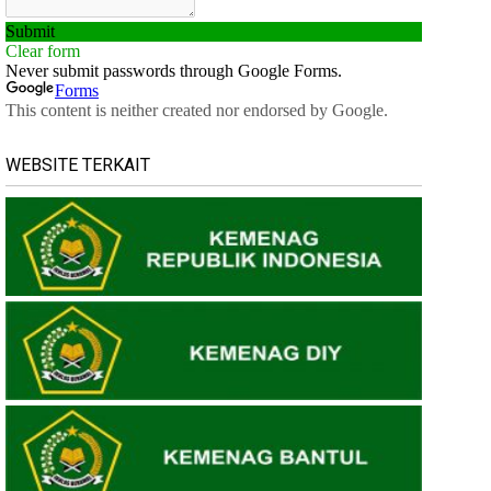
WEBSITE TERKAIT