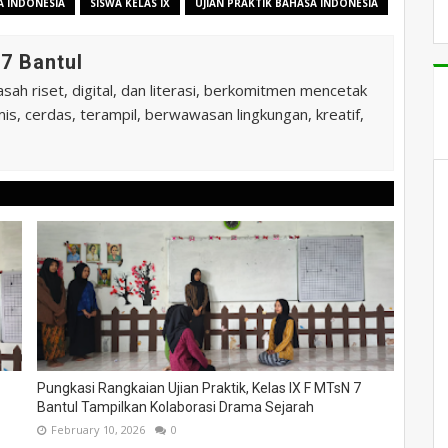
 INDONESIA
SISWA KELAS IX
UJIAN PRAKTIK BAHASA INDONESIA
7 Bantul
ah riset, digital, dan literasi, berkomitmen mencetak
is, cerdas, terampil, berwawasan lingkungan, kreatif,
Pungkasi Rangkaian Ujian Praktik, Kelas IX F MTsN 7
Bantul Tampilkan Kolaborasi Drama Sejarah
February 10, 2026
0