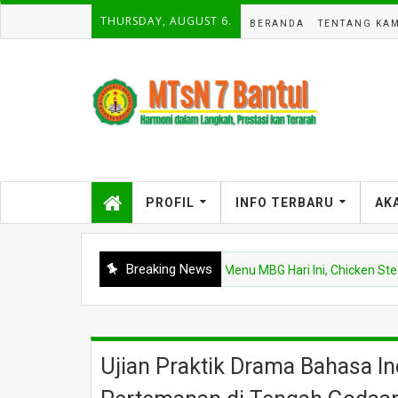
THURSDAY, AUGUST 6.
BERANDA
TENTANG KAM
PROFIL
INFO TERBARU
AK
Breaking News
BERITA
Menu MBG Hari Ini, Chicken Steak dan
Ujian Praktik Drama Bahasa In