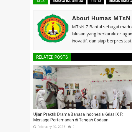
TAGS:
BAHASA INDONESIA
BERITA
DRAMA BAHASA
About Humas MTsN 
MTsN 7 Bantul sebagai madras
lulusan yang berkarakter agam
inovatif, dan siap berprestasi.
RELATED POSTS
Ujian Praktik Drama Bahasa Indonesia Kelas IX F:
Menjaga Pertemanan di Tengah Godaan
February 10, 2026
0