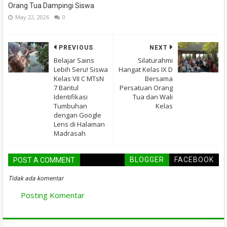
Orang Tua Dampingi Siswa
May 22, 2026
0
PREVIOUS
NEXT
Belajar Sains
Silaturahmi
Lebih Seru! Siswa
Hangat Kelas IX D
Kelas VII C MTsN
Bersama
7 Bantul
Persatuan Orang
Identifikasi
Tua dan Wali
Tumbuhan
Kelas
dengan Google
Lens di Halaman
Madrasah
BLOGGER
FACEBOOK
POST A COMMENT
Tidak ada komentar
Posting Komentar