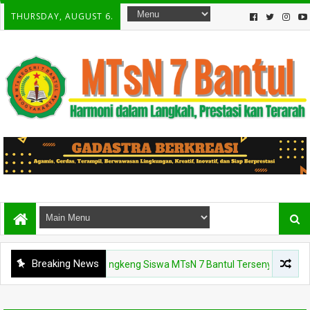
THURSDAY, AUGUST 6.
Breaking News
teak dan Buah Kelengkeng Siswa MTsN 7 Bantul Tersenyum Berseri