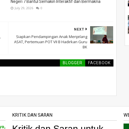
Negeri 7 Bantul Semakin Interaktif dan Bermakna
July 29, 2026
0
NEXT
,
Siapkan Pendampingan Anak Menjelang
ASAT, Pertemuan POT VII B Hadirkan Guru
BK
BLOGGER
FACEBOOK
KRITIK DAN SARAN
WE
yo,