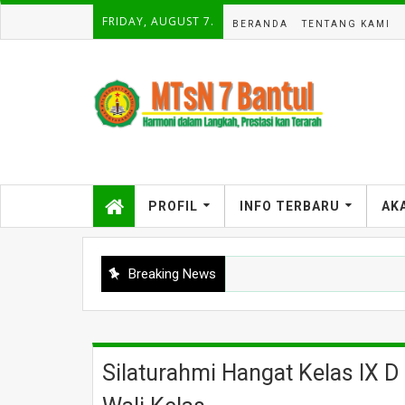
FRIDAY, AUGUST 7.
BERANDA
TENTANG KAMI
PROFIL
INFO TERBARU
AK
Breaking News
SI STARVA
Inovasi Digital di Lapangan, Guru PJOK MTsN 7 Bantul Manfaat
Silaturahmi Hangat Kelas IX 