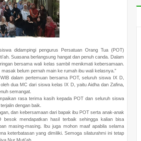
 siswa didampingi pengurus Persatuan Orang Tua (POT)
Muti'ah. Suasana berlangsung hangat dan penuh canda. Dalam
g ringan bersama wali kelas sambil menikmati kebersamaan.
 masak belum pernah main ke rumah ibu wali kelasnya.”
00 WIB dalam pertemuan bersama POT, seluruh siswa IX D,
oleh dua MC dari siswa kelas IX D, yaitu Aidha dan Zafina,
enuh semangat.
mpaikan rasa terima kasih kepada POT dan seluruh siswa
erjalin dengan baik.
ungan, dan kebersamaan dari bapak ibu POT serta anak-anak
besok mendapatkan hasil terbaik sehingga kalian bisa
rapan masing-masing. Ibu juga mohon maaf apabila selama
a keterbatasan yang dimiliki. Semoga silaturahmi ini tetap
liya Nur Muti'ah.