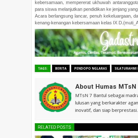
kebersamaan, mempererat ukhuwah antaranggota
para siswa melanjutkan pendidikan ke jenjang yang l
Acara berlangsung lancar, penuh kekeluargaan, d
kenang-kenangan kebersamaan kelas IX D.(muti_A
TAGS:
BERITA
PENDOPO NGLARAS
SILATURAHMI
About Humas MTsN 
MTsN 7 Bantul sebagai madras
lulusan yang berkarakter agam
inovatif, dan siap berprestasi.
RELATED POSTS