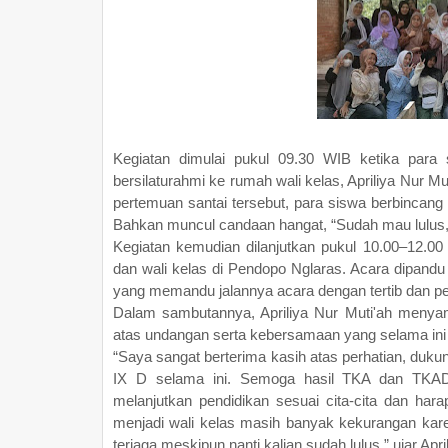
Kegiatan dimulai pukul 09.30 WIB ketika para
bersilaturahmi ke rumah wali kelas, Apriliya Nur 
pertemuan santai tersebut, para siswa berbincan
Bahkan muncul candaan hangat, “Sudah mau lulus,
Kegiatan kemudian dilanjutkan pukul 10.00–12.
dan wali kelas di Pendopo Nglaras. Acara dipandu 
yang memandu jalannya acara dengan tertib dan p
Dalam sambutannya, Apriliya Nur Muti'ah menya
atas undangan serta kebersamaan yang selama ini t
“Saya sangat berterima kasih atas perhatian, duk
IX D selama ini. Semoga hasil TKA dan TKAD 
melanjutkan pendidikan sesuai cita-cita dan ha
menjadi wali kelas masih banyak kekurangan karen
terjaga meskipun nanti kalian sudah lulus,” ujar Apri