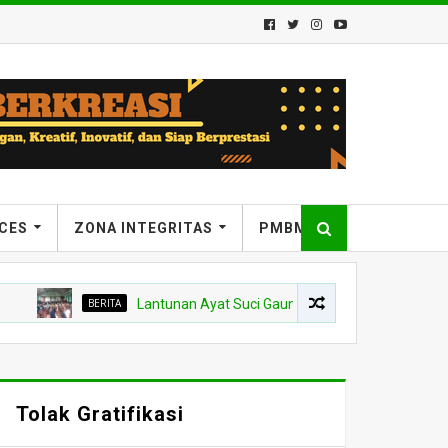
ICES
ZONA INTEGRITAS
PMBM
BERITA
Lantunan Ayat Suci Gaungkan Keberkahan, MTsN 7 Bantul
Tolak Gratifikasi