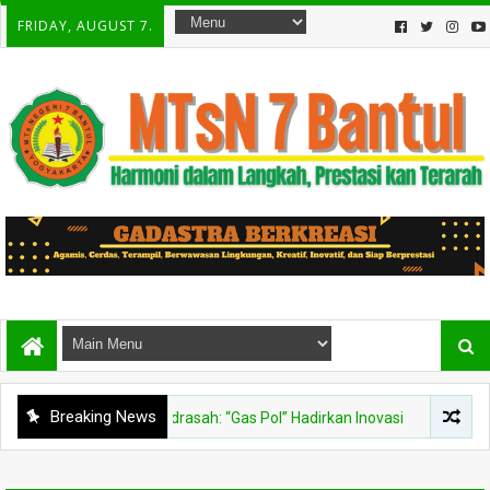
FRIDAY, AUGUST 7.
Breaking News
ahan, Kepala Madrasah: “Gas Pol” Hadirkan Inovasi
BERITA