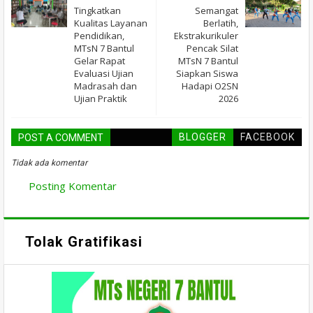
Tingkatkan
Semangat
Kualitas Layanan
Berlatih,
Pendidikan,
Ekstrakurikuler
MTsN 7 Bantul
Pencak Silat
Gelar Rapat
MTsN 7 Bantul
Evaluasi Ujian
Siapkan Siswa
Madrasah dan
Hadapi O2SN
Ujian Praktik
2026
BLOGGER
FACEBOOK
POST A COMMENT
Tidak ada komentar
Posting Komentar
Tolak Gratifikasi