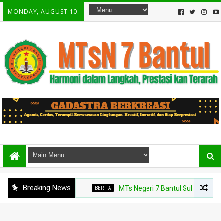
MONDAY, AUGUST 10.
Breaking News
BERITA
MTs Negeri 7 Bantul Sukseskan Geber 