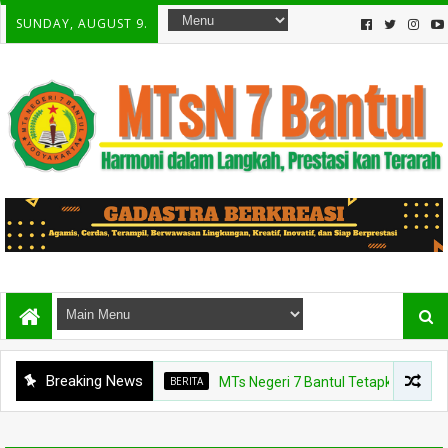
SUNDAY, AUGUST 9.
Breaking News
BERITA
MTs Negeri 7 Bantul Tetapkan Tiga Agen Pe