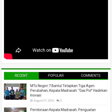
RECENT
POPULAR
COMMENTS
MTs Negeri 7 Bantul Tetapkan Tiga Agen
Perubahan, Kepala Madrasah: “Gas Pol” Hadirkan
Inovasi
August 07, 2026
0
Pembinaan Kepala Madrasah: Penguatan