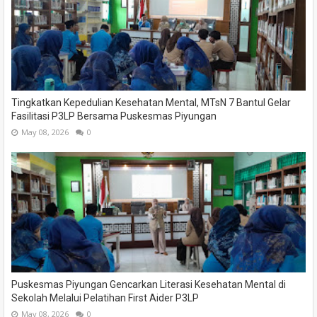
Tingkatkan Kepedulian Kesehatan Mental, MTsN 7 Bantul Gelar
Fasilitasi P3LP Bersama Puskesmas Piyungan
May 08, 2026
0
Puskesmas Piyungan Gencarkan Literasi Kesehatan Mental di
Sekolah Melalui Pelatihan First Aider P3LP
May 08, 2026
0