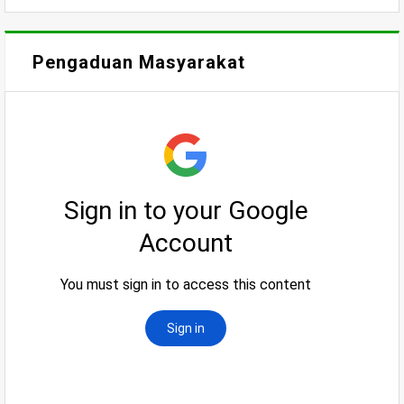
Pengaduan Masyarakat