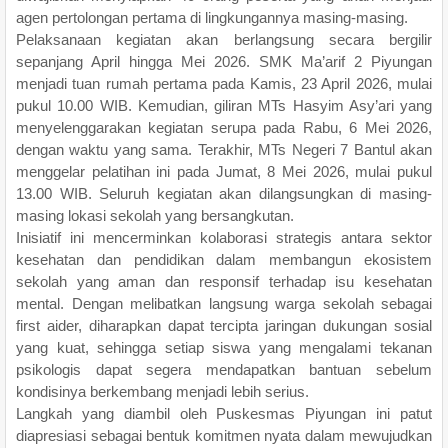
agen pertolongan pertama di lingkungannya masing-masing.
Pelaksanaan kegiatan akan berlangsung secara bergilir
sepanjang April hingga Mei 2026. SMK Ma’arif 2 Piyungan
menjadi tuan rumah pertama pada Kamis, 23 April 2026, mulai
pukul 10.00 WIB. Kemudian, giliran MTs Hasyim Asy’ari yang
menyelenggarakan kegiatan serupa pada Rabu, 6 Mei 2026,
dengan waktu yang sama. Terakhir, MTs Negeri 7 Bantul akan
menggelar pelatihan ini pada Jumat, 8 Mei 2026, mulai pukul
13.00 WIB. Seluruh kegiatan akan dilangsungkan di masing-
masing lokasi sekolah yang bersangkutan.
Inisiatif ini mencerminkan kolaborasi strategis antara sektor
kesehatan dan pendidikan dalam membangun ekosistem
sekolah yang aman dan responsif terhadap isu kesehatan
mental. Dengan melibatkan langsung warga sekolah sebagai
first aider, diharapkan dapat tercipta jaringan dukungan sosial
yang kuat, sehingga setiap siswa yang mengalami tekanan
psikologis dapat segera mendapatkan bantuan sebelum
kondisinya berkembang menjadi lebih serius.
Langkah yang diambil oleh Puskesmas Piyungan ini patut
diapresiasi sebagai bentuk komitmen nyata dalam mewujudkan