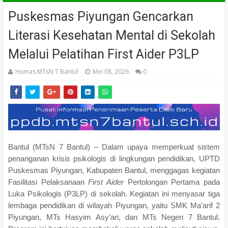
Puskesmas Piyungan Gencarkan
Literasi Kesehatan Mental di Sekolah
Melalui Pelatihan First Aider P3LP
Humas MTsN 7 Bantul
Mei 08, 2026
0
Bantul (MTsN 7 Bantul) – Dalam upaya memperkuat sistem
penanganan krisis psikologis di lingkungan pendidikan, UPTD
Puskesmas Piyungan, Kabupaten Bantul, menggagas kegiatan
Fasilitasi Pelaksanaan
First Aider
Pertolongan Pertama pada
Luka Psikologis (P3LP) di sekolah. Kegiatan ini menyasar tiga
lembaga pendidikan di wilayah Piyungan, yaitu SMK Ma’arif 2
Piyungan, MTs Hasyim Asy’ari, dan MTs Negeri 7 Bantul.