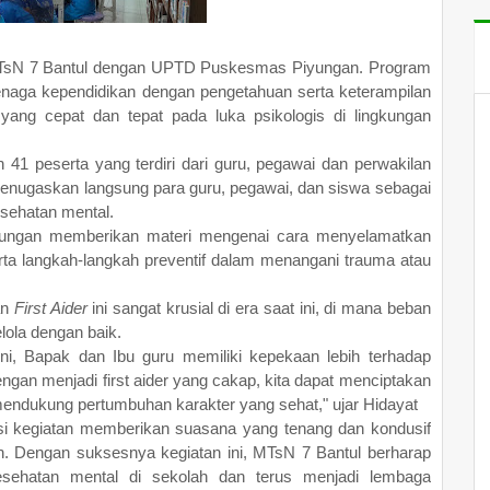
a MTsN 7 Bantul dengan UPTD Puskesmas Piyungan. Program
tenaga kependidikan dengan pengetahuan serta keterampilan
yang cepat dan tepat pada luka psikologis di lingkungan
h 41 peserta yang terdiri dari guru, pegawai dan perwakilan
enugaskan langsung para guru, pegawai, dan siswa sebagai
sehatan mental.
yungan memberikan materi mengenai cara menyelamatkan
rta langkah-langkah preventif dalam menangani trauma atau
an
First Aider
ini sangat krusial di era saat ini, di mana beban
lola dengan baik.
ini, Bapak dan Ibu guru memiliki kepekaan lebih terhadap
ngan menjadi first aider yang cakap, kita dapat menciptakan
mendukung pertumbuhan karakter yang sehat," ujar Hidayat
si kegiatan memberikan suasana yang tenang dan kondusif
an. Dengan suksesnya kegiatan ini, MTsN 7 Bantul berharap
kesehatan mental di sekolah dan terus menjadi lembaga