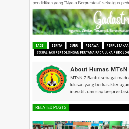
pendidikan yang "Nyata Berprestasi" sekaligus pedu
TAGS:
BERITA
GURU
PEGAWAI
PERPUSTAKAA
SOSIALISASI PERTOLONGAN PERTAMA PADA LUKA PSIKOLOGI
About Humas MTsN 
MTsN 7 Bantul sebagai madras
lulusan yang berkarakter agam
inovatif, dan siap berprestasi.
RELATED POSTS