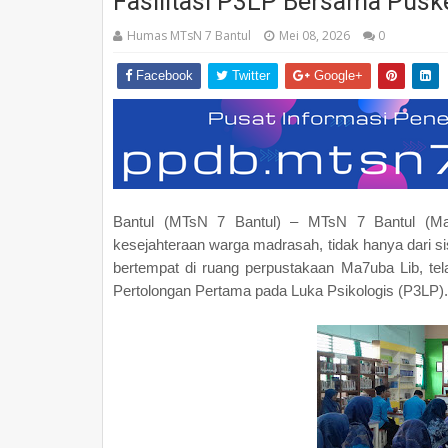
Fasilitasi P3LP Bersama Pus
Humas MTsN 7 Bantul
Mei 08, 2026
0
Facebook
Twitter
Google+
Bantul (MTsN 7 Bantul) – MTsN 7 Bantul (M
kesejahteraan warga madrasah, tidak hanya dari sisi 
bertempat di ruang perpustakaan Ma7uba Lib, tel
Pertolongan Pertama pada Luka Psikologis (P3LP).