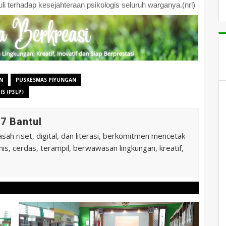
li terhadap kesejahteraan psikologis seluruh warganya.(nrl)
N
PUSKESMAS PIYUNGAN
S (P3LP)
7 Bantul
ah riset, digital, dan literasi, berkomitmen mencetak
is, cerdas, terampil, berwawasan lingkungan, kreatif,