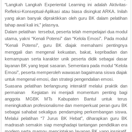
“Langkah Langkah Experiental Learning ini adalah Aktivitas-
Refleksi-Konseptual-Aplikasi atau biasa disingkat ARKA. Inilah
yang akan banyak dipraktikkan oleh guru BK dalam pelatihan
tahap awal kali ini,” jelasnya.
Dalam pelatihan tersebut, peserta telah mempelajari dua modul
utama, yakni “Kenali Potensi” dan “Kelola Emosi”. Pada modul
“Kenali Potensi”, guru BK diajak memahami pentingnya
menggali dan mengenal kekuatan, bakat, kepribadian dan
kemampuan serta karakter unik peserta didik sebagai dasar
layanan BK yang tepat sasaran. Sementara pada modul “Kelola
Emosi”, peserta memperoleh wawasan bagaimana siswa diajak
untuk mengenal emosi, dan strategi pengendalian emosi.
Suasana pelatihan berlangsung interaktif melalui praktik dan
permainan Kegiatan ini menjadi momentum penting bagi
anggota MGBK MTs Kabupaten Bantul untuk terus
meningkatkan profesionalisme dan memperkuat peran guru BK
sebagai sahabat sekaligus pendamping perkembangan siswa.
Melalui pelatihan “7 Jurus BK Hebat”, diharapkan guru BK
madrasah semakin siap menghadapi tantangan pendidikan era
modern serta mampu menciptakan layanan BK yang inspiratif,