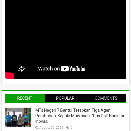
RECENT
POPULAR
COMMENTS
MTs Negeri 7 Bantul Tetapkan Tiga Agen
Perubahan, Kepala Madrasah: “Gas Pol” Hadirkan
Inovasi
August 07, 2026
0