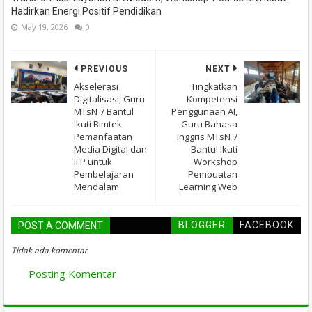
Hadirkan Energi Positif Pendidikan
May 19, 2026
0
PREVIOUS
NEXT
Akselerasi
Tingkatkan
Digitalisasi, Guru
Kompetensi
MTsN 7 Bantul
Penggunaan AI,
Ikuti Bimtek
Guru Bahasa
Pemanfaatan
Inggris MTsN 7
Media Digital dan
Bantul Ikuti
IFP untuk
Workshop
Pembelajaran
Pembuatan
Mendalam
Learning Web
BLOGGER
FACEBOOK
POST A COMMENT
Tidak ada komentar
Posting Komentar