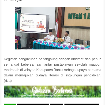
Kegiatan pengukuhan berlangsung dengan khidmat dan penuh
semangat kebersamaan antar pustakawan sekolah maupun
madrasah di wilayah Kabupaten Bantul sebagai upaya bersama
dalam memajukan budaya literasi di lingkungan pendidikan.
(riza)