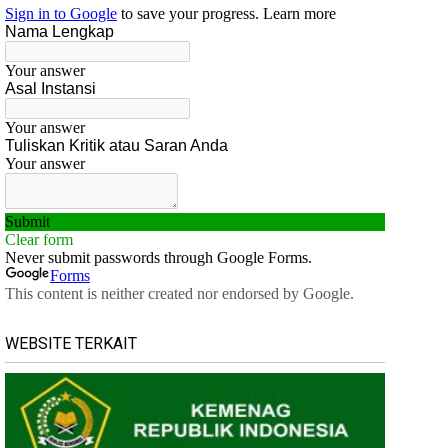
WEBSITE TERKAIT