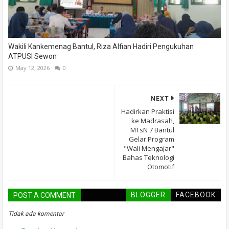
Wakili Kankemenag Bantul, Riza Alfian Hadiri Pengukuhan
ATPUSI Sewon
May 12, 2026
0
NEXT
Hadirkan Praktisi
ke Madrasah,
MTsN 7 Bantul
Gelar Program
"Wali Mengajar"
Bahas Teknologi
Otomotif
BLOGGER
FACEBOOK
POST A COMMENT
Tidak ada komentar