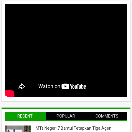
RECENT
POPULAR
COMMENTS
MTs Negeri 7 Bantul Tetapkan Tiga Agen