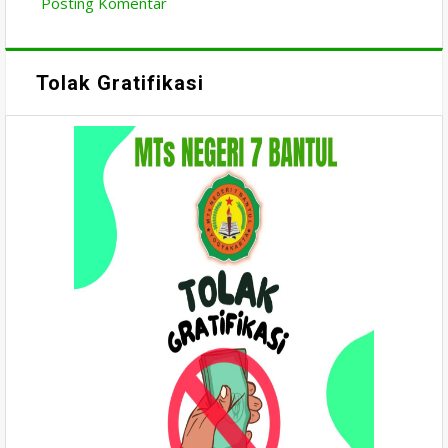
Posting Komentar
Tolak Gratifikasi