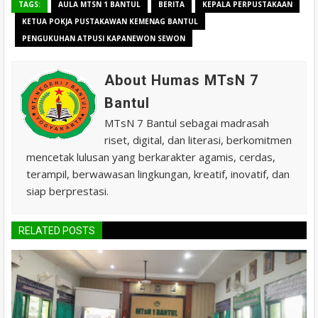
TAGS:
AULA MTSN 1 BANTUL
BERITA
KEPALA PERPUSTAKAAN
KETUA POKJA PUSTAKAWAN KEMENAG BANTUL
PENGUKUHAN ATPUSI KAPANEWON SEWON
About Humas MTsN 7
Bantul
MTsN 7 Bantul sebagai madrasah
riset, digital, dan literasi, berkomitmen
mencetak lulusan yang berkarakter agamis, cerdas,
terampil, berwawasan lingkungan, kreatif, inovatif, dan
siap berprestasi.
RELATED POSTS