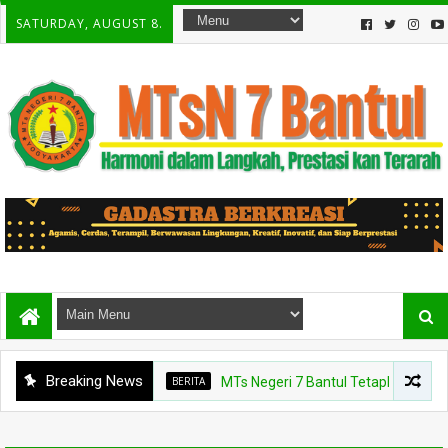
SATURDAY, AUGUST 8.
Breaking News
BERITA
MTs Negeri 7 Bantul Tetapkan Tiga Agen 