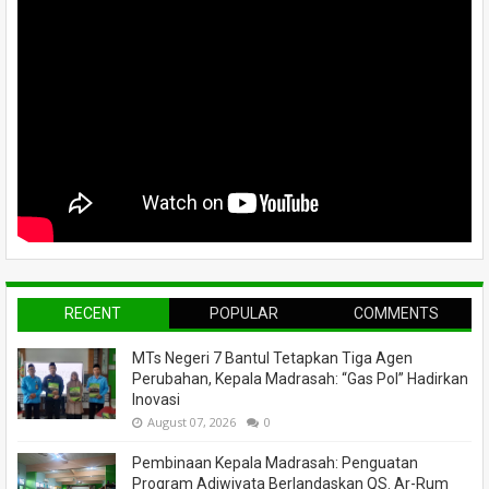
RECENT
POPULAR
COMMENTS
MTs Negeri 7 Bantul Tetapkan Tiga Agen
Perubahan, Kepala Madrasah: “Gas Pol” Hadirkan
Inovasi
August 07, 2026
0
Pembinaan Kepala Madrasah: Penguatan
Program Adiwiyata Berlandaskan QS. Ar-Rum