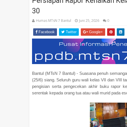
Persiapan Rapor Kenaikan Kel
30
Humas MTsN 7 Bantul
Juni 25, 2026
0
Facebook
Twitter
Google+
Bantul (MTsN 7 Bantul) - Suasana penuh semangat
(25/6) siang. Seluruh guru wali kelas VII dan VI
pengisian serta pengecekan akhir buku rapor ke
serentak kepada orang tua atau wali murid pada eso