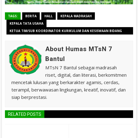
TAGS:
BERITA
HALL
KEPALA MADRASAH
KEPALA TATA USAHA
KETUA TIM/SUB KOORDINATOR KURIKULUM DAN KESISWAAN BIDANG
PENDIDIKAN MADRASAH DI KANTOR WILAYAH (KANWIL) KEMENTERIAN
AGAMA DAERAH ISTIMEWA YOGYAKARTA (DIY)
About Humas MTsN 7
Bantul
MTsN 7 Bantul sebagai madrasah
riset, digital, dan literasi, berkomitmen
mencetak lulusan yang berkarakter agamis, cerdas,
terampil, berwawasan lingkungan, kreatif, inovatif, dan
siap berprestasi.
RELATED POSTS