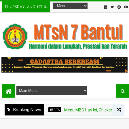
THURSDAY, AUGUST 6.
Breaking News
BERITA
Menu MBG Hari Ini, Chicken Steak dan B