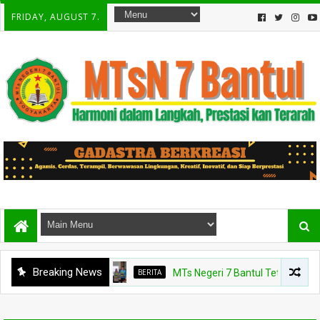
FRIDAY, AUGUST 7.
Breaking News
BERITA
MTs Negeri 7 Bantul Tetapkan Tiga Age