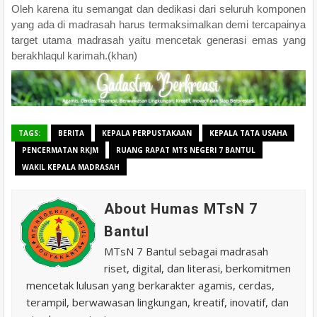
Oleh karena itu semangat dan dedikasi dari seluruh komponen
yang ada di madrasah harus termaksimalkan demi tercapainya
target utama madrasah yaitu mencetak generasi emas yang
berakhlaqul karimah.(khan)
TAGS:
BERITA
KEPALA PERPUSTAKAAN
KEPALA TATA USAHA
PENCERMATAN RKJM
RUANG RAPAT MTS NEGERI 7 BANTUL
WAKIL KEPALA MADRASAH
About Humas MTsN 7
Bantul
MTsN 7 Bantul sebagai madrasah
riset, digital, dan literasi, berkomitmen
mencetak lulusan yang berkarakter agamis, cerdas,
terampil, berwawasan lingkungan, kreatif, inovatif, dan