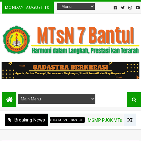
MONDAY, AUGUST 10.
Breaking News
AULA MTSN 1 BANTUL
MGMP PJOK MTs Bantul Gelar Per