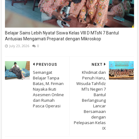
Belajar Sains Lebih Nyata! Siswa Kelas VIII D MTsN 7 Bantul
Antusias Mengamati Preparat dengan Mikroskop
July 23, 2026
0
PREVIOUS
NEXT
Semangat
Khidmat dan
Belajar Tanpa
Penuh Haru,
Batas, M. Firman
Wisuda Tahfidz
Nayaka Ikuti
MTs Negeri 7
Asesmen Online
Bantul
dari Rumah
Berlangsung
Pasca Operasi
Lancar
Bersamaan
dengan
Pelepasan Kelas
IX