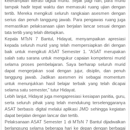
keterampilan literasi digital murid. Sejak pagi hari, para murid
tampak hadir tepat waktu dan memasuki ruang ujian dengan
tertib. Mereka mengikuti seluruh rangkaian asesmen dengan
serius dan penuh tanggung jawab. Para pengawas ruang juga
memastikan pelaksanaan ujian berjalan lancar sesuai dengan
tata tertib yang telah ditetapkan.
Kepala MTsN 7 Bantul, Hidayat, menyampaikan apresiasi
kepada seluruh murid yang telah mempersiapkan diri dengan
baik untuk mengikuti ASAT Semester 1. "ASAT merupakan
salah satu sarana untuk mengukur capaian kompetensi murid
selama proses pembelajaran. Saya berharap seluruh murid
dapat mengerjakan soal dengan jujur, disiplin, dan penuh
tanggung jawab. Jadikan asesmen ini sebagai momentum
untuk menunjukkan hasil belajar terbaik yang telah dicapai
selama satu semester," tutur Hidayat.
Lebih lanjut, Hidayat juga mengapresiasi kesiapan panitia, guru,
serta seluruh pihak yang telah mendukung terselenggaranya
ASAT berbasis digital melalui aplikasi JMD sehingga kegiatan
dapat berjalan dengan lancar dan tertib.
Pelaksanaan ASAT Semester 1 di MTsN 7 Bantul dijadwalkan
berlangsung selama beberapa hari ke depan dengan berbagai